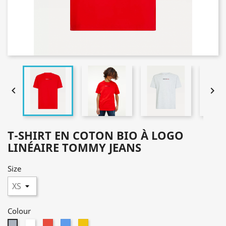


T-SHIRT EN COTON BIO À LOGO
LINÉAIRE TOMMY JEANS
Size
Colour
White
Red
Blue
Yellow
Grey